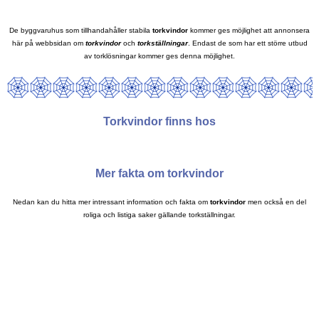
De byggvaruhus som tillhandahåller stabila
torkvindor
kommer ges möjlighet att annonsera
här på webbsidan om
torkvindor
och
torkställningar
. Endast de som har ett större utbud
av torklösningar kommer ges denna möjlighet.
Torkvindor finns hos
Mer fakta om torkvindor
Nedan kan du hitta mer intressant information och fakta om
torkvindor
men också en del
roliga och listiga saker gällande torkställningar.