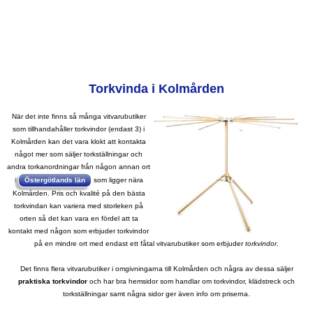
Torkvinda i Kolmården
När det inte finns så många vitvarubutiker
som tillhandahåller torkvindor (endast 3) i
Kolmården kan det vara klokt att kontakta
något mer som säljer torkställningar och
andra torkanordningar från någon annan ort
i
Östergötlands län
som ligger nära
Kolmården. Pris och kvalité på den bästa
torkvindan kan variera med storleken på
orten så det kan vara en fördel att ta
kontakt med någon som erbjuder torkvindor
på en mindre ort med endast ett fåtal vitvarubutiker som erbjuder
torkvindor
.
Det finns flera vitvarubutiker i omgivningarna till Kolmården och några av dessa säljer
praktiska
torkvindor
och har bra hemsidor som handlar om torkvindor, klädstreck och
torkställningar samt några sidor ger även info om priserna.